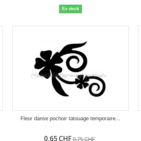
En stock
Fleur danse pochoir tatouage temporaire...
0,65 CHF
0,75 CHF