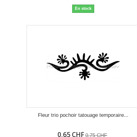
En stock
Fleur trio pochoir tatouage temporaire...
0,65 CHF
0,75 CHF