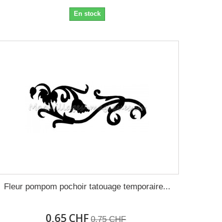
En stock
Fleur pompom pochoir tatouage temporaire...
0,65 CHF
0,75 CHF