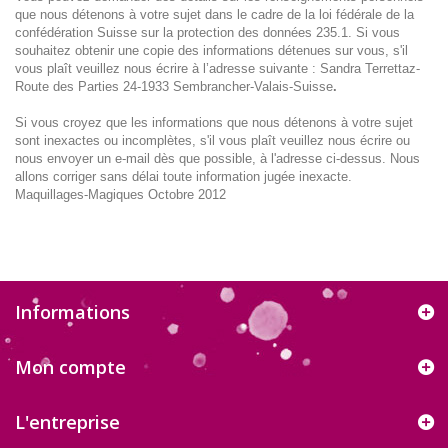
que nous détenons à votre sujet dans le cadre de la loi fédérale de la
confédération Suisse sur la protection des données 235.1. Si vous
souhaitez obtenir une copie des informations détenues sur vous, s'il
vous plaît veuillez nous écrire à l’adresse suivante : Sandra Terrettaz-
Route des Parties 24-1933 Sembrancher-Valais-Suisse
.
Si vous croyez que les informations que nous détenons à votre sujet
sont inexactes ou incomplètes, s'il vous plaît veuillez nous écrire ou
nous envoyer un e-mail dès que possible, à l'adresse ci-dessus. Nous
allons corriger sans délai toute information jugée inexacte.
Maquillages-Magiques Octobre 2012
Informations
Mon compte
L'entreprise