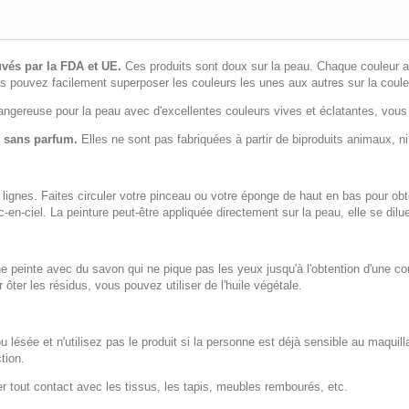
vés par la FDA et UE.
Ces produits sont doux sur la peau. Chaque couleur 
ous pouvez facilement superposer les couleurs les unes aux autres sur la coul
ngereuse pour la peau avec d'excellentes couleurs vives et éclatantes, vous 
t sans parfum.
Elles ne sont pas fabriquées à partir de biproduits animaux, n
 lignes. Faites circuler votre pinceau ou votre éponge de haut en bas pour obte
en-ciel. La peinture peut-être appliquée directement sur la peau, elle se dilu
e peinte avec du savon qui ne pique pas les yeux jusqu'à l'obtention d'une c
 ôter les résidus, vous pouvez utiliser de l'huile végétale.
u lésée et n'utilisez pas le produit si la personne est déjà sensible au maquil
ction.
iter tout contact avec les tissus, les tapis, meubles rembourés, etc.