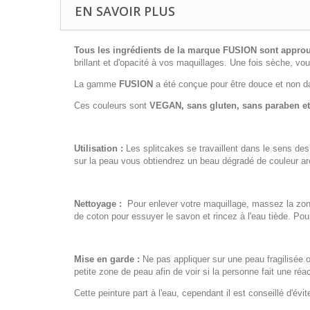
EN SAVOIR PLUS
Tous les ingrédients de la marque FUSION sont approu
brillant et d'opacité à vos maquillages. Une fois sèche, v
La gamme
FUSION
a été conçue pour être douce et non da
Ces couleurs sont
VEGAN, sans gluten, sans paraben e
Utilisation :
Les splitcakes se travaillent dans le sens des
sur la peau vous obtiendrez un beau dégradé de couleur arc-
Nettoyage :
Pour enlever votre maquillage, massez la zon
de coton pour essuyer le savon et rincez à l'eau tiède. Pour
Mise en garde :
Ne pas appliquer sur une peau fragilisée o
petite zone de peau afin de voir si la personne fait une réa
Cette peinture part à l'eau, cependant il est conseillé d'év